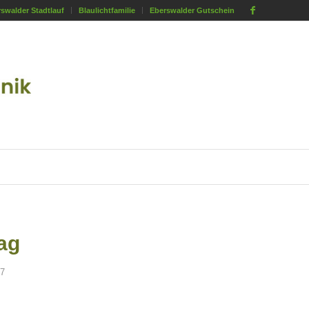
swalder Stadtlauf
Blaulichtfamilie
Eberswalder Gutschein
ag
17