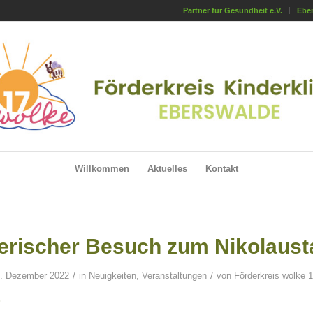
Partner für Gesundheit e.V.
Eber
Willkommen
Aktuelles
Kontakt
ierischer Besuch zum Nikolaust
/
/
. Dezember 2022
in
Neuigkeiten
,
Veranstaltungen
von
Förderkreis wolke 