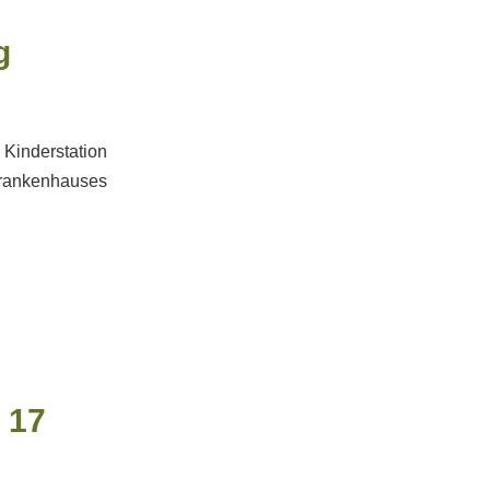
g
Kinderstation
rankenhauses
 17