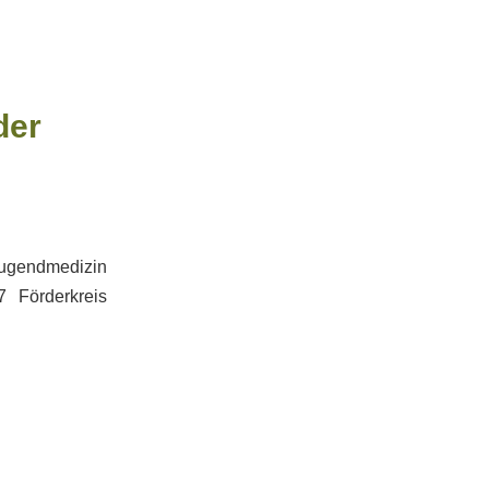
der
 Jugendmedizin
 Förderkreis