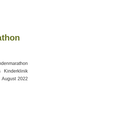
athon
endenmarathon
Kinderklinik
. August 2022