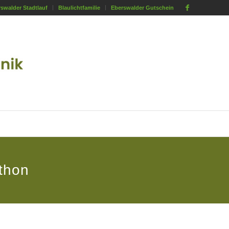
swalder Stadtlauf
Blaulichtfamilie
Eberswalder Gutschein
thon