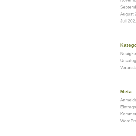
Septem
August 
Juli 202
Kateg
Neuigke
Uncateg
Veranst
Meta
Anmeld
Eintrag
Kommen
WordPre