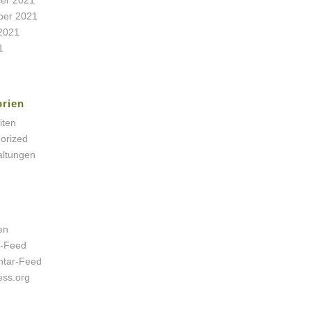
ber 2021
2021
1
orien
iten
orized
altungen
en
s-Feed
tar-Feed
ss.org