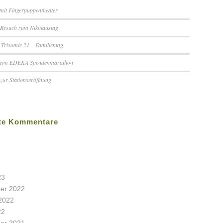
mit Fingerpuppentheater
 Besuch zum Nikolaustag
 Trisomie 21 – Familientag
beim EDEKA Spendenmarathon
 zur Stationseröffnung
te Kommentare
23
er 2022
2022
22
er 2021